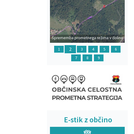
Prejšnja
Na
Sprememba prometnega režima v dolino
Polog
2
1
3
4
5
6
7
8
9
E-stik z občino