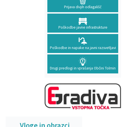
Prijava divjih odlagališč
Poškodbe javne infrastrukture
Poškodbe in napake na javni razsvetljavi
Drugi predlogi in vprašanja Občini Tolmin
Vloge in obrazci