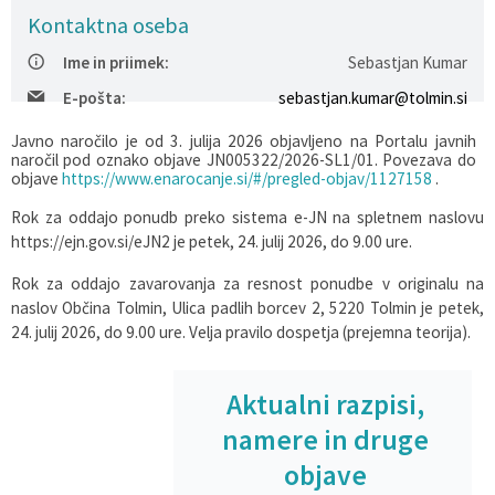
Kontaktna oseba
Varstvo osebnih podatkov
Občinska volilna komisija
Viri pomoči za področje duševnega zdravja
Ime in priimek:
Sebastjan Kumar
Katalog informacij javnega značaja
Svet za preventivo in vzgojo v cestnem prometu
En Svet EKO sklad
E-pošta:
sebastjan.kumar@tolmin.si
Javno naročilo je od 3. julija 2026 objavljeno na Portalu javnih
Varuhov kotiček
naročil pod oznako objave JN005322/2026-SL1/01. Povezava do
objave
https://www.enarocanje.si/#/pregled-objav/1127158
.
Rok za oddajo ponudb preko sistema e-JN na spletnem naslovu
https://ejn.gov.si/eJN2 je petek, 24. julij 2026, do 9.00 ure.
Rok za oddajo zavarovanja za resnost ponudbe v originalu na
naslov Občina Tolmin, Ulica padlih borcev 2, 5220 Tolmin je petek,
24. julij 2026, do 9.00 ure. Velja pravilo dospetja (prejemna teorija).
Aktualni razpisi,
namere in druge
objave