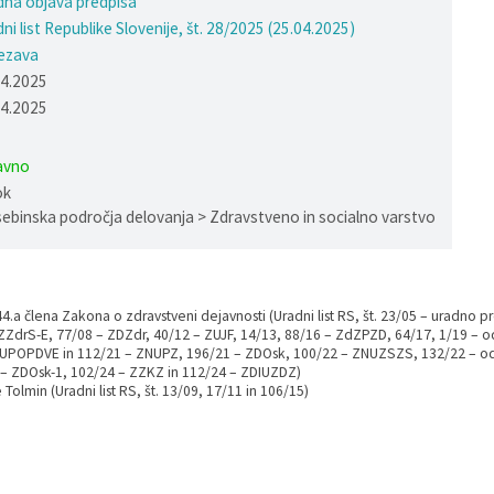
na objava predpisa
ni list Republike Slovenije, št. 28/2025 (25.04.2025)
ezava
04.2025
04.2025
avno
ok
sebinska področja delovanja > Zdravstveno in socialno varstvo
44.a člena Zakona o zdravstveni dejavnosti (Uradni list RS, št. 23/05 – uradno 
ZZdrS-E, 77/08 – ZDZdr, 40/12 – ZUJF, 14/13, 88/16 – ZdZPZD, 64/17, 1/19 – od
UPOPDVE in 112/21 – ZNUPZ, 196/21 – ZDOsk, 100/22 – ZNUZSZS, 132/22 – od
 – ZDOsk-1, 102/24 – ZZKZ in 112/24 – ZDIUZDZ)
 Tolmin (Uradni list RS, št. 13/09, 17/11 in 106/15)