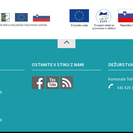
OSTANITE V STIKU Z NAMI
DEŽURSTVA
Komunala Tol
041 625 
00
00