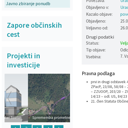
Povezava:
Urad
Javno zbiranje ponudb
Objavljeno v:
Urad
Varstvo osebnih podatkov
Občinska volilna komisija
Viri pomoči za področje duševnega zdravja
Kazalo objave:
pov
Objavljeno:
25.
Katalog informacij javnega značaja
Svet za preventivo in vzgojo v cestnem prometu
En Svet EKO sklad
Zapore občinskih
Veljavno od:
26.
cest
Drugi podatki
Varuhov kotiček
Status:
Velj
Tip objave:
Odl
Projekti in
7. V
Vsebina:
investicije
Pravna podlaga
prvi in drugi odstavek 
ZPacP, 23/08, 58/08 – 
– ZZUOOP, 203/20 – ZI
14/23 – odl. US, 84/23
Prejšnja
Naslednja
21. člen Statuta Občine
Sprememba prometnega režima v
dolino Polog