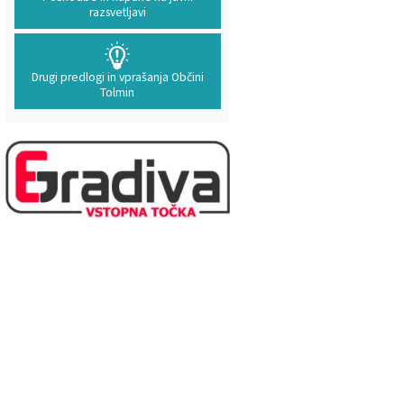
razsvetljavi
Drugi predlogi in vprašanja Občini
Tolmin