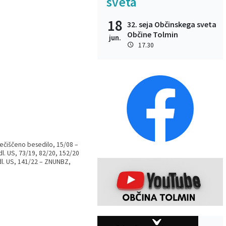
sveta
18
32. seja Občinskega sveta
Občine Tolmin
jun.
17.30
prečiščeno besedilo, 15/08 –
l. US, 73/19, 82/20, 152/20
l. US, 141/22 – ZNUNBZ,