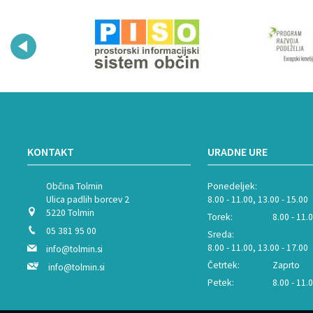
KONTAKT
URADNE URE
Občina Tolmin
Ponedeljek:
Ulica padlih borcev 2
8.00 - 11.00, 13.00 - 15.00
5220 Tolmin
Torek:
8.00 - 11.
05 381 95 00
Sreda:
8.00 - 11.00, 13.00 - 17.00
info@tolmin.si
Četrtek:
Zaprto
info@tolmin.si
Petek:
8.00 - 11.