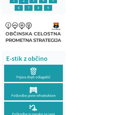
2
1
3
4
5
6
7
8
9
E-stik z občino
Prijava divjih odlagališč
Poškodbe javne infrastrukture
Poškodbe in napake na javni