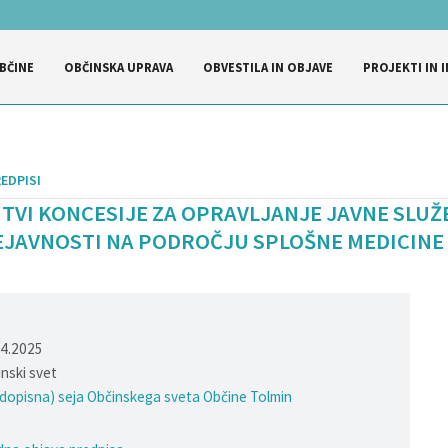
BČINE
OBČINSKA UPRAVA
OBVESTILA IN OBJAVE
PROJEKTI IN I
EDPISI
TVI KONCESIJE ZA OPRAVLJANJE JAVNE SLUŽ
JAVNOSTI NA PODROČJU SPLOŠNE MEDICINE 
04.2025
nski svet
(dopisna) seja Občinskega sveta Občine Tolmin