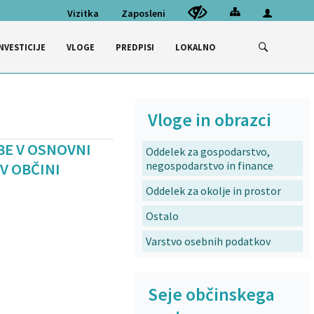
Vizitka
Zaposleni
NVESTICIJE
VLOGE
PREDPISI
LOKALNO
Vloge in obrazci
BE V OSNOVNI
Oddelek za gospodarstvo,
negospodarstvo in finance
V OBČINI
Oddelek za okolje in prostor
Ostalo
Varstvo osebnih podatkov
Seje občinskega