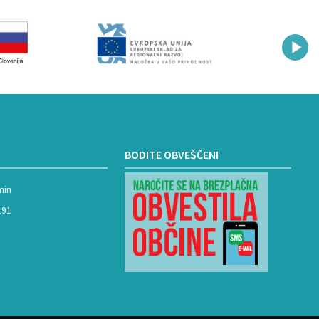
BODITE OBVEŠČENI
min
191