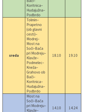
Bači–
Koritnica–
Hudajužna–
Podbrdo
Tolmin–
Prapetno
(ob glavni
cesti)–
Modrej–
Most na
Soči–Bača
pri Modreju–
sreda
18.10
19.10
Klavže–
Podmelec–
Kneža–
Grahovo ob
Bači–
Koritnica–
Hudajužna–
Podbrdo
Most na
Soči–Bača
pri Modreju–
14.10
14.24
Klavže–