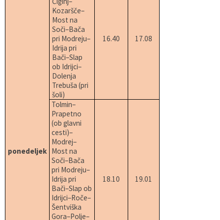
Čiginj–
Kozaršče–
Most na
Soči–Bača
pri Modreju–
16.40
17.08
Idrija pri
Bači–Slap
ob Idrijci–
Dolenja
Trebuša (pri
šoli)
Tolmin–
Prapetno
(ob glavni
cesti)–
Modrej–
ponedeljek
Most na
Soči–Bača
pri Modreju–
Idrija pri
18.10
19.01
Bači–Slap ob
Idrijci–Roče–
Šentviška
Gora–Polje–