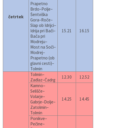
Prapetno
Brdo–Polje–
Šentviška
četrtek
Gora–Roče–
Slap ob Idrijci–
Idrija pri Bači–
15.21
16.15
Bača pri
Modreju–
Most na Soči–
Modrej–
Prapetno (ob
glavni cesti)–
Tolmin
Tolmin–
12.30
12.52
Zadlaz–Čadrg
Kamno–
Selišče–
Volarje–
14.25
14.45
Gabrje–Dolje–
Zatolmin–
Tolmin
Ponikve–
Pečine–