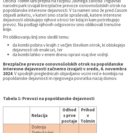
Občina Tolmin lani prejela na razpisu Javnega zavoda Triglavski
narodni park izvajali brezplačne prevoze osnovnošolskih otrok na
Varstvo osebnih podatkov
Občinska volilna komisija
Viri pomoči za področje duševnega zdravja
popoldanske interesne dejavnosti. V ta namen smo že pred časom
objavili anketo, v kateri smo starše spraševali, katere interesne
dejavnosti obiskujejo njihovi otroci ter kdaj in kam potrebujejo
Katalog informacij javnega značaja
Svet za preventivo in vzgojo v cestnem prometu
En Svet EKO sklad
prevoz. Na podlagi njihovih odgovorov smo oblikovali trenutne
linije.
Pri oblikovanju linij smo sledili temu:
Varuhov kotiček
da kombi pobira v krajih z večjim številom otrok, ki obiskujejo
dejavnosti ob enaki uri, ter
da kombi lahko v enem dnevu opravi vsaj dve vožnji.
Brezplačne prevoze osnovnošolskih otrok na popoldanske
interesne dejavnosti začnemo izvajati v sredo, 6. novembra
2024
. V spodnjih preglednicah objavljamo vozni red e-kombija na
popoldanske dejavnosti in njegovega povratka nazaj domov.
Tabela 1: Prevozi na popoldanske dejavnosti
Odhod
Prihod
Relacija
s prve
v
postaje
Tolmin
Dolenja
Trebuša (pri