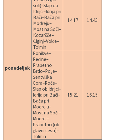
šoli)–Slap ob
Idrijci–Idrija pri
Bači–Bača pri
14.17
14.45
Modreju–
Most na Soči–
Kozaršče–
Čiginj–Volče–
Tolmin
Ponikve–
Pečine–
Prapetno
ponedeljek
Brdo–Polje–
Šentviška
Gora–Roče–
Slap ob Idrijci–
Idrija pri Bači–
15.21
16.15
Bača pri
Modreju–
Most na Soči–
Modrej–
Prapetno (ob
glavni cesti)–
Tolmin