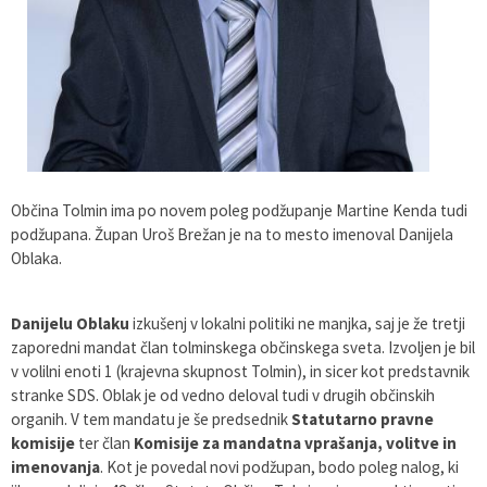
Varstvo osebnih podatkov
Občinska volilna komisija
Viri pomoči za področje duševnega zdravja
Katalog informacij javnega značaja
Svet za preventivo in vzgojo v cestnem prometu
En Svet EKO sklad
Varuhov kotiček
Občina Tolmin ima po novem poleg podžupanje Martine Kenda tudi
podžupana. Župan Uroš Brežan je na to mesto imenoval Danijela
Oblaka.
Danijelu Oblaku
izkušenj v lokalni politiki ne manjka, saj je že tretji
zaporedni mandat član tolminskega občinskega sveta. Izvoljen je bil
v volilni enoti 1 (krajevna skupnost Tolmin), in sicer kot predstavnik
stranke SDS. Oblak je od vedno deloval tudi v drugih občinskih
organih. V tem mandatu je še predsednik
Statutarno pravne
komisije
ter član
Komisije za mandatna vprašanja, volitve in
imenovanja
. Kot je povedal novi podžupan, bodo poleg nalog, ki