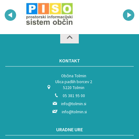
KONTAKT
Občina Tolmin
Ulica padlih borcev 2
5220 Tolmin
05 381 95 00
info@tolmin.si
info@tolmin.si
URADNE URE