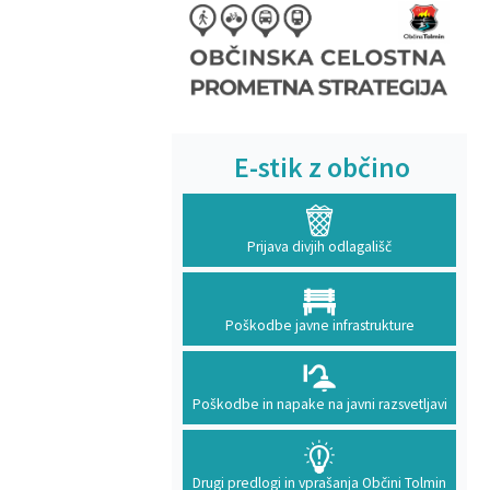
E-stik z občino
Prijava divjih odlagališč
Poškodbe javne infrastrukture
Poškodbe in napake na javni razsvetljavi
Drugi predlogi in vprašanja Občini Tolmin