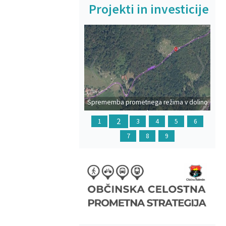
Projekti in investicije
Prejšnja
Na
Sprememba prometnega režima v dolino
Polog
2
1
3
4
5
6
7
8
9