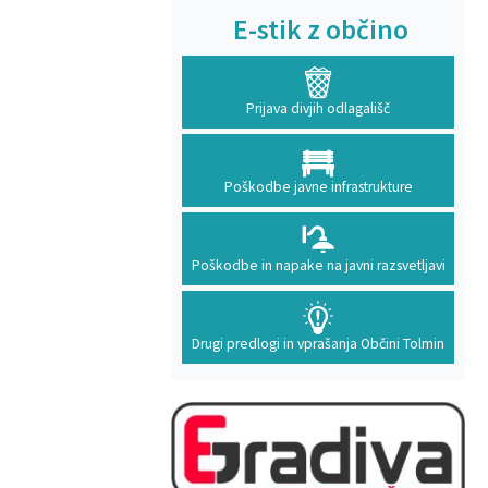
E-stik z občino
Prijava divjih odlagališč
Poškodbe javne infrastrukture
Poškodbe in napake na javni razsvetljavi
Drugi predlogi in vprašanja Občini Tolmin