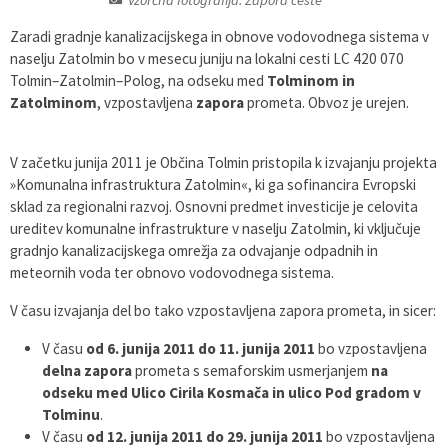
Varstvo osebnih podatkov
Občinska volilna komisija
Viri pomoči za področje duševnega zdravja
Zaradi gradnje kanalizacijskega in obnove vodovodnega sistema v
naselju Zatolmin bo v mesecu juniju na lokalni cesti LC 420 070
Katalog informacij javnega značaja
Svet za preventivo in vzgojo v cestnem prometu
En Svet EKO sklad
Tolmin–Zatolmin–Polog, na odseku med
Tolminom in
Zatolminom
, vzpostavljena
zapora
prometa. Obvoz je urejen.
Varuhov kotiček
V začetku junija 2011 je Občina Tolmin pristopila k izvajanju projekta
»Komunalna infrastruktura Zatolmin«, ki ga sofinancira Evropski
sklad za regionalni razvoj. Osnovni predmet investicije je celovita
ureditev komunalne infrastrukture v naselju Zatolmin, ki vključuje
gradnjo kanalizacijskega omrežja za odvajanje odpadnih in
meteornih voda ter obnovo vodovodnega sistema.
V času izvajanja del bo tako vzpostavljena zapora prometa, in sicer:
V času
od 6. junija 2011 do 11. junija 2011
bo vzpostavljena
delna zapora
prometa s semaforskim usmerjanjem
na
odseku med Ulico Cirila Kosmača in ulico Pod gradom v
Tolminu
.
V času
od 12. junija 2011 do 29. junija 2011
bo vzpostavljena