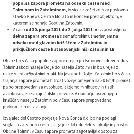
popolna zapora prometa na odseku ceste med
Tolminom in Zatolminom
, in sicer z začetkom za poslovno
stavbo Pnews Centra Morato in koncem pred objektom, v
katerem se nahaja Gostilna Zatolmin.
V času
od 30. junija 2011 do 2. julija 2011
bo vzpostavljena
delna zapora prometa
s semaforskim usmerjanjem
na
odseku med glavnim križiščem v Zatolminu in
priključkom ceste k stanovanjski hiši Zatolmin 1B
.
Obvoz bo v času popolne zapore urejen po Brunovem drevoredu v
Tolminu skozi naselje Dolje do naselja Zatolmin in bo urejen z
ustreznimi kažipotnimi znaki. Na javni poti Dolje–Zatolmin bo v času
trajanja zapore prometa hitrost vožnje omejena na 30 km/h promet
pa bo prepovedan za avtobuse, z izjemo minibusov in tistih
avtobusov, ki izvajajo šolske prevoze. V območju osrednjega
križišča v naselju Zatolmin bo v času zapore prepovedano
parkiranje in ustavljanje.
Izvajalec del Cestno podjetje Nova Gorica d.d. bo na podlagi
soglasja za zaporo ceste, ki ga je izdal oddelek za okolje in prostor
Občine Tolmin, v času zapore prometa zagotavljal dostop za