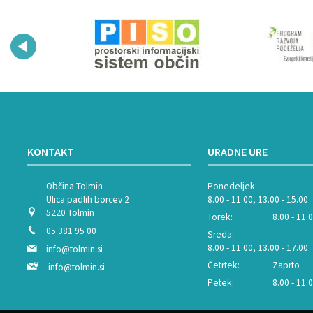
KONTAKT
URADNE URE
Občina Tolmin
Ponedeljek:
Ulica padlih borcev 2
8.00 - 11.00, 13.00 - 15.00
5220 Tolmin
Torek:
8.00 - 11.
05 381 95 00
Sreda:
8.00 - 11.00, 13.00 - 17.00
info@tolmin.si
Četrtek:
Zaprto
info@tolmin.si
Petek:
8.00 - 11.