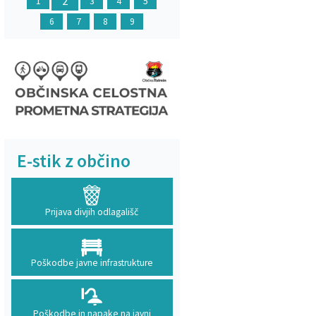
2
1
3
4
5
6
7
8
9
E-stik z občino
Prijava divjih odlagališč
Poškodbe javne infrastrukture
Poškodbe in napake na javni