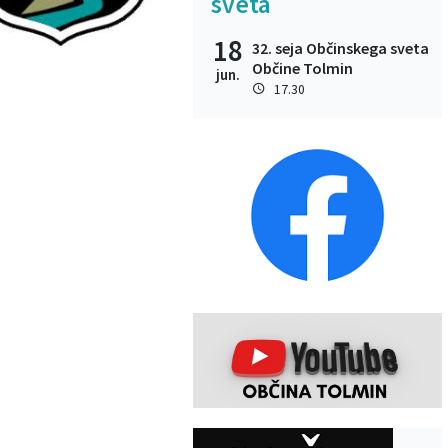
sveta
18
32. seja Občinskega sveta
Občine Tolmin
jun.
17.30