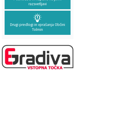
razsvetljavi
Drugi predlogi in vprašanja Občini
Tolmin