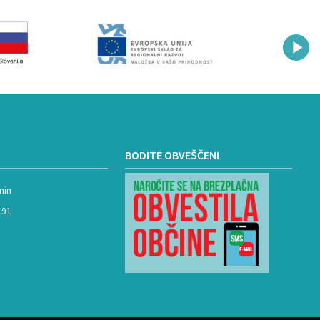
BODITE OBVEŠČENI
min
191