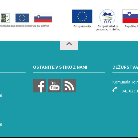
OSTANITE V STIKU Z NAMI
DEŽURSTVA
Komunala Tol
041 625 
00
00