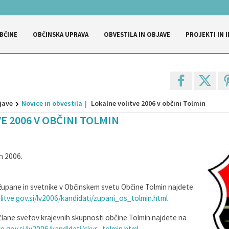
BČINE
OBČINSKA UPRAVA
OBVESTILA IN OBJAVE
PROJEKTI IN I
jave
Novice in obvestila
Lokalne volitve 2006 v občini Tolmin
E 2006 V OBČINI TOLMIN
h 2006.
župane in svetnike v Občinskem svetu Občine Tolmin najdete
litve.gov.si/lv2006/kandidati/zupani_os_tolmin.html
člane svetov krajevnih skupnosti občine Tolmin najdete na
e.gov.si/lv2006/kandidati/ckvs_tolmin.html