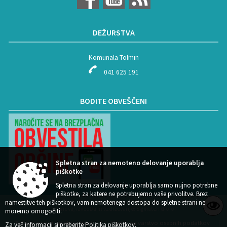
DEŽURSTVA
Komunala Tolmin
041 625 191
BODITE OBVEŠČENI
Spletna stran za nemoteno delovanje uporablja
piškotke
Spletna stran za delovanje uporablja samo nujno potrebne
piškotke, za katere ne potrebujemo vaše privolitve. Brez
namestitve teh piškotkov, vam nemotenega dostopa do spletne strani ne
Zasnova, izvedba in vzdrževanje: Sigmateh d.o.o.
moremo omogočiti.
Splošni pogoji spletne strani
Center za varstvo osebnih podatkov
|
|
Za več informacij si preberite
Politika piškotkov
.