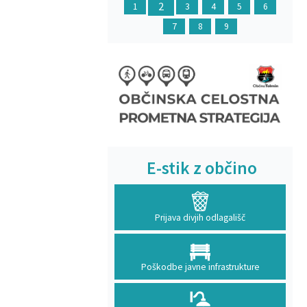
2
1
3
4
5
6
7
8
9
E-stik z občino
Prijava divjih odlagališč
Poškodbe javne infrastrukture