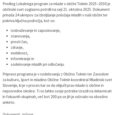
Predlog Lokalnega program za mlade v občini Tolmin 2025–2030 je
Varstvo osebnih podatkov
Občinska volilna komisija
Viri pomoči za področje duševnega zdravja
občinski svet soglasno potrdil na seji 21. oktobra 2025. Dokument
prinaša 24 ukrepov za izboljšanje položaja mladih v naši občini ter
Katalog informacij javnega značaja
Svet za preventivo in vzgojo v cestnem prometu
En Svet EKO sklad
pokriva ključna področja, kot so:
izobraževanje in zaposlovanje,
Varuhov kotiček
stanovanja,
prosti čas,
zdravje,
mobilnost,
informiranje in
sodelovanje mladih pri odločanju.
Pripravo programa je v sodelovanju z Občino Tolmin ter Zavodom
za kulturo, šport in mladino Občine Tolmin koordiniral Mladinski svet
Slovenije, ki je v proces kar se da vključil prav mlade iz občine in
neposredne okolice. Ti so lahko svoje potrebe izrazili na delavnicah
in fokusnih skupinah, več kot 200 pa se jih je odzvalo na obsežno
anketo.
Dokumenti, priloge