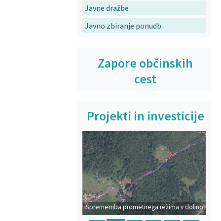
Javne dražbe
Javno zbiranje ponudb
Zapore občinskih
cest
Projekti in investicije
Prejšnja
Na
Sprememba prometnega režima v dolino
Polog