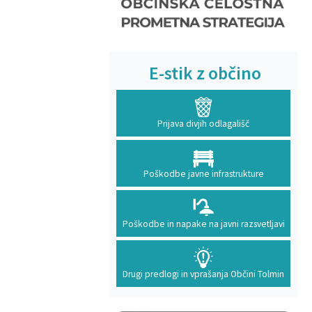
E-stik z občino
Prijava divjih odlagališč
Poškodbe javne infrastrukture
Poškodbe in napake na javni razsvetljavi
Drugi predlogi in vprašanja Občini Tolmin