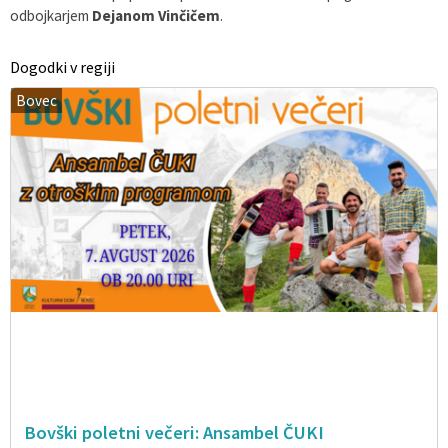
odbojkarjem
Dejanom Vinčičem
.
Dogodki v regiji
Bovec
Bovški poletni večeri: Ansambel ČUKI