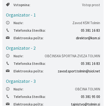
Vstopnina:
Vstop prost
Varstvo osebnih podatkov
Občinska volilna komisija
Viri pomoči za področje duševnega zdravja
Organizator - 1
Katalog informacij javnega značaja
Svet za preventivo in vzgojo v cestnem prometu
En Svet EKO sklad
Naziv:
Zavod KŠM Tolmin
Varuhov kotiček
Telefonska številka:
05 381 16 83
Elektronska pošta:
direktor@ksm.si
Organizator - 2
Naziv:
OBČINSKA ŠPORTNA ZVEZA TOLMIN
Telefonska številka:
05 381 16 83
Elektronska pošta:
zavod.sport.tolmin@siol.net
Organizator - 3
Naziv:
OBČINA TOLMIN
Telefonska številka:
05 381 95 00
Elektronska pošta:
tajnistvo@tolmin.si