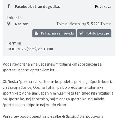
Facebook stran dogodka:
Povezava
Lokacija
Naslov:
Tolmin, Mestni trg 5
,
5220 Tolmin
Prikaži na zemljevidu
Pot do lokacije
Termini
30.01.2026
(petek)
ob
19:00
Podelitev priznanj najuspešnejšim tolminskim športnikom za
športne uspehe v preteklem letu.
Občinska športna zveza Tolmin bo podelila priznanja športnikom iz
vrst svojih članov, Občina Tolmin pa bo predstavila tolminske
športnike z vidnejšimi uspehi v minulem letu ter izmed njih razglasila
naj športnika, naj športnico, naj mladega športnika, naj mlado
športnico, naj ekipo in naj mlado ekipo.
Prireditev bodo popestrile plesalke
Artfit studia
in pogovor z