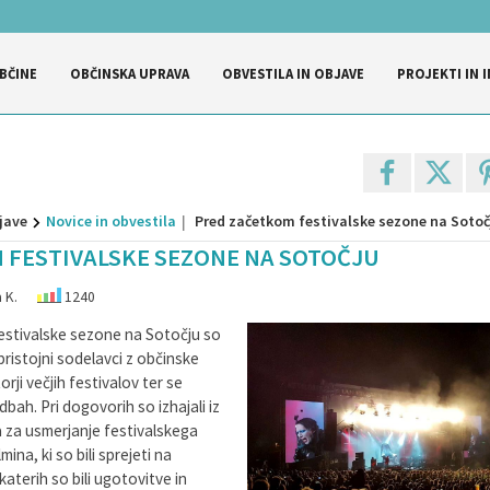
BČINE
OBČINSKA UPRAVA
OBVESTILA IN OBJAVE
PROJEKTI IN I
jave
Novice in obvestila
Pred začetkom festivalske sezone na Sotoč
 FESTIVALSKE SEZONE NA SOTOČJU
 K.
1240
estivalske sezone na Sotočju so
pristojni sodelavci z občinske
rji večjih festivalov ter se
dbah. Pri dogovorih so izhajali iz
 za usmerjanje festivalskega
na, ki so bili sprejeti na
katerih so bili ugotovitve in