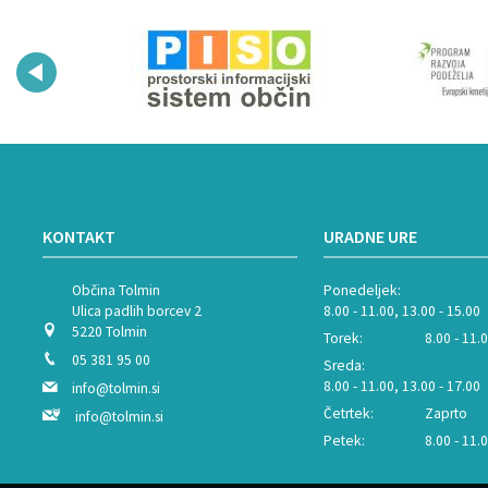
KONTAKT
URADNE URE
Občina Tolmin
Ponedeljek:
Ulica padlih borcev 2
8.00 - 11.00, 13.00 - 15.00
5220 Tolmin
Torek:
8.00 - 11.
05 381 95 00
Sreda:
8.00 - 11.00, 13.00 - 17.00
info@tolmin.si
Četrtek:
Zaprto
info@tolmin.si
Petek:
8.00 - 11.