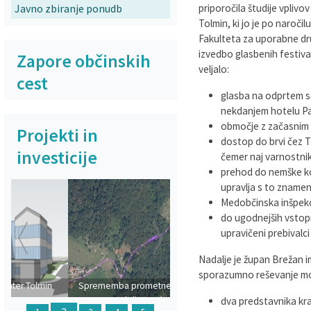
Javno zbiranje ponudb
priporočila študije vplivo
Varstvo osebnih podatkov
Občinska volilna komisija
Viri pomoči za področje duševnega zdravja
Tolmin, ki jo je po naročil
Fakulteta za uporabne dru
izvedbo glasbenih festival
Katalog informacij javnega značaja
Svet za preventivo in vzgojo v cestnem prometu
En Svet EKO sklad
Zapore občinskih
veljalo:
cest
Varuhov kotiček
glasba na odprtem se
nekdanjem hotelu Pa
območje z začasnim 
Projekti in
dostop do brvi čez 
investicije
čemer naj varnostnik
prehod do nemške ko
upravlja s to znamen
Medobčinska inšpekci
do ugodnejših vstop
upravičeni prebivalci
Prejšnja
Naslednja
Nadalje je župan Brežan im
sporazumno reševanje more
Sprememba prometnega režima v
dolino Polog
dva predstavnika kr