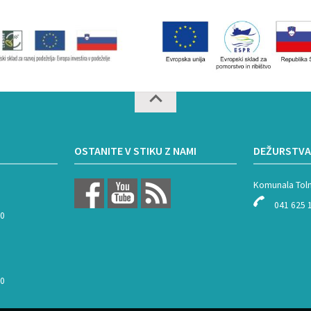
OSTANITE V STIKU Z NAMI
DEŽURSTVA
Komunala Tol
041 625 
00
00