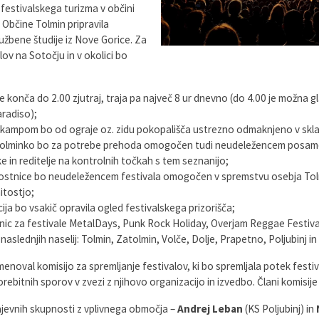
v festivalskega turizma v občini
u Občine Tolmin pripravila
žbene študije iz Nove Gorice. Za
ov na Sotočju in v okolici bo
 konča do 2.00 zjutraj, traja pa največ 8 ur dnevno (do 4.00 je možna g
radiso);
kampom bo od ograje oz. zidu pokopališča ustrezno odmaknjeno v skla
Tolminko bo za potrebe prehoda omogočen tudi neudeležencem posamez
e in reditelje na kontrolnih točkah s tem seznanijo;
stnice bo neudeležencem festivala omogočen v spremstvu osebja Tol
itostjo;
ja bo vsakič opravila ogled festivalskega prizorišča;
nic za festivale MetalDays, Punk Rock Holiday, Overjam Reggae Festiva
 naslednjih naselij: Tolmin, Zatolmin, Volče, Dolje, Prapetno, Poljubinj in
enoval komisijo za spremljanje festivalov, ki bo spremljala potek festiv
bitnih sporov v zvezi z njihovo organizacijo in izvedbo. Člani komisije 
ajevnih skupnosti z vplivnega območja –
Andrej Leban
(KS Poljubinj) in