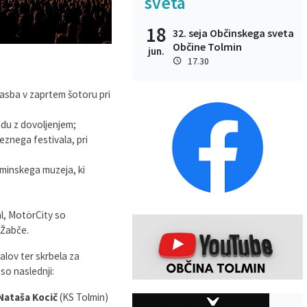
sveta
18
32. seja Občinskega sveta
Občine Tolmin
jun.
17.30
lasba v zaprtem šotoru pri
du z dovoljenjem;
nega festivala, pri
minskega muzeja, ki
l, MotörCity so
 Žabče.
alov ter skrbela za
so naslednji:
Nataša Kocič
(KS Tolmin)