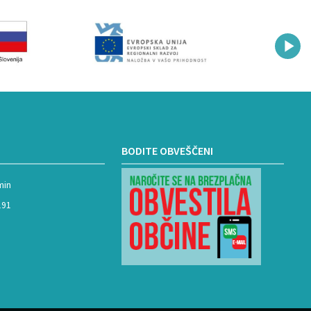
BODITE OBVEŠČENI
min
191