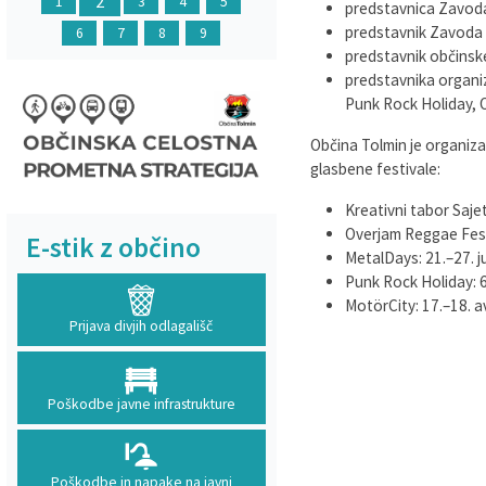
2
1
3
4
5
predstavnica Zavoda
predstavnik Zavoda z
6
7
8
9
predstavnik občinsk
predstavnika organiz
Punk Rock Holiday, 
Občina Tolmin je organiz
glasbene festivale:
Kreativni tabor Sajeta:
Overjam Reggae Festiv
E-stik z občino
MetalDays: 21.–27. jul
Punk Rock Holiday: 6
MotörCity: 17.–18. a
Prijava divjih odlagališč
Poškodbe javne infrastrukture
Poškodbe in napake na javni