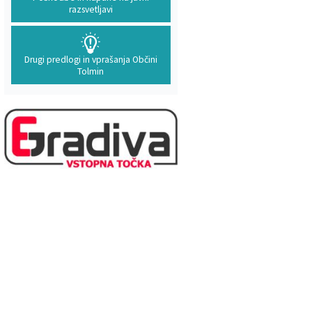
razsvetljavi
Drugi predlogi in vprašanja Občini
Tolmin