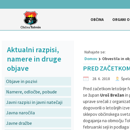
OBČINA
ORGANI O
Za pričetek iskanja kliknite na puščico >
OBVESTILA IN OBJAVE
OBČINSKA UPRAVA
ORGANI OBČINE
Civilna zaščita
Občinski svet
LOKALNO
OBČINA
VLOGE
Vizitka občine
Občinski svet
Naloge in pristojnosti
Občinski štab civilne zaščite
Naloge in pristojnosti
Novice in obvestila
Vloge in obrazci
Krajevne skupnosti
Aktualni razpisi,
Predstavitev občine
Župan občine
Člani občinskega sveta
Poverjeniki
Imenik zaposlenih
Dogodki in prireditve
Predlagajte občini
Javni zavodi
Nahajate se:
namere in druge
Domov
Obvestila in ob
Simboli občine
Podžupana
Seje občinskega sveta
Organigram zaposlenih
Zapore cest
Vprašajte občino
Predstavnik v državnem svetu
objave
PRED ZAČETKOM
28. 6. 2018
Špela
Občinski praznik
Nadzorni odbor
Komisije in odbori
Uradne ure
Razpisi, namere in druge objave
Pomembni kontakti
Objave in pozivi
Pred začetkom letošnje f
Namere, odločbe, pobude
Občinski nagrajenci
Medobčinska uprava
Proračun občine
Brezplačni prevozi z e-kombijem
se župan
Uroš Brežan
in 
uprave srečali z organizato
Javni razpisi in javni natečaji
dogovorili o letošnjih izve
Pobratenja
Civilna zaščita
SOČAsnik
Imenovani predstavniki Občine
Javna naročila
sklepov občinskega sveta
dogajanja na območju Tolmi
Javne dražbe
Prostorski akti, razvojni in programski dokumenti
Svet krajevnih skupnosti
Ceniki storitev Komunale Tolmin
februarski seji in podlaga 