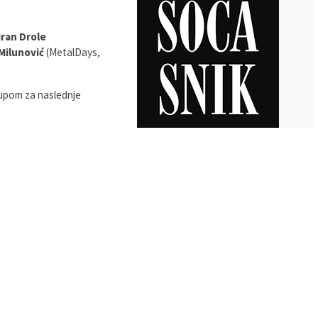
ran Drole
Milunović
(MetalDays,
rupom za naslednje