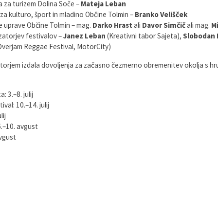
 za turizem Dolina Soče –
Mateja Leban
a kulturo, šport in mladino Občine Tolmin –
Branko Velišček
e uprave Občine Tolmin – mag.
Darko Hrast
ali
Davor Simčič
ali mag.
Mi
atorjev festivalov –
Janez Leban
(Kreativni tabor Sajeta),
Slobodan 
Overjam Reggae Festival, MotörCity)
atorjem izdala dovoljenja za začasno čezmerno obremenitev okolja s h
 3.–8. julij
al: 10.–14. julij
ij
.–10. avgust
vgust