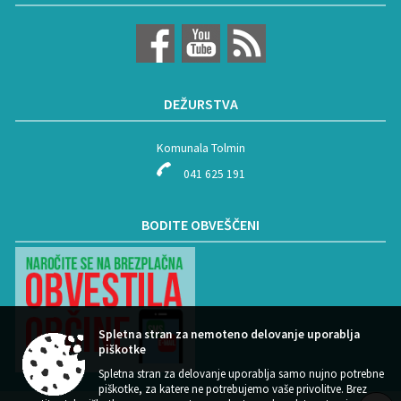
DEŽURSTVA
Komunala Tolmin
041 625 191
BODITE OBVEŠČENI
Spletna stran za nemoteno delovanje uporablja
piškotke
Spletna stran za delovanje uporablja samo nujno potrebne
piškotke, za katere ne potrebujemo vaše privolitve. Brez