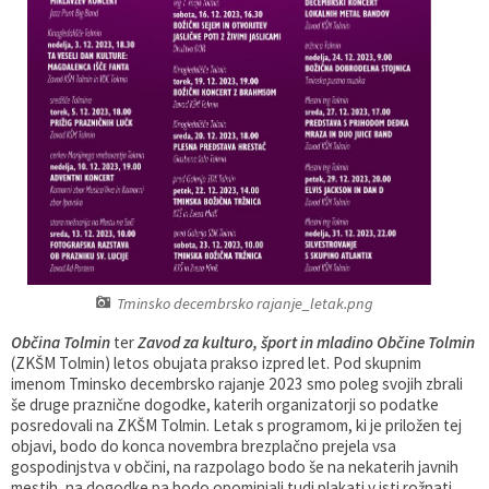
Varstvo osebnih podatkov
Občinska volilna komisija
Viri pomoči za področje duševnega zdravja
Katalog informacij javnega značaja
Svet za preventivo in vzgojo v cestnem prometu
En Svet EKO sklad
Varuhov kotiček
Tminsko decembrsko rajanje_letak.png
Občina Tolmin
ter
Zavod za kulturo, šport in mladino Občine Tolmin
(ZKŠM Tolmin) letos obujata prakso izpred let. Pod skupnim
imenom Tminsko decembrsko rajanje 2023 smo poleg svojih zbrali
še druge praznične dogodke, katerih organizatorji so podatke
posredovali na ZKŠM Tolmin. Letak s programom, ki je priložen tej
objavi, bodo do konca novembra brezplačno prejela vsa
gospodinjstva v občini, na razpolago bodo še na nekaterih javnih
mestih, na dogodke pa bodo opominjali tudi plakati v isti rožnati