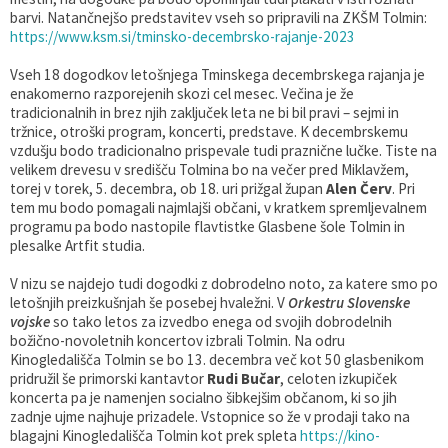
barvi. Natančnejšo predstavitev vseh so pripravili na ZKŠM Tolmin:
https://www.ksm.si/tminsko-decembrsko-rajanje-2023
Vseh 18 dogodkov letošnjega Tminskega decembrskega rajanja je
enakomerno razporejenih skozi cel mesec. Večina je že
tradicionalnih in brez njih zaključek leta ne bi bil pravi – sejmi in
tržnice, otroški program, koncerti, predstave. K decembrskemu
vzdušju bodo tradicionalno prispevale tudi praznične lučke. Tiste na
velikem drevesu v središču Tolmina bo na večer pred Miklavžem,
torej v torek, 5. decembra, ob 18. uri prižgal župan
Alen Červ
. Pri
tem mu bodo pomagali najmlajši občani, v kratkem spremljevalnem
programu pa bodo nastopile flavtistke Glasbene šole Tolmin in
plesalke Artfit studia.
V nizu se najdejo tudi dogodki z dobrodelno noto, za katere smo po
letošnjih preizkušnjah še posebej hvaležni. V
Orkestru Slovenske
vojske
so tako letos za izvedbo enega od svojih dobrodelnih
božično-novoletnih koncertov izbrali Tolmin. Na odru
Kinogledališča Tolmin se bo 13. decembra več kot 50 glasbenikom
pridružil še primorski kantavtor
Rudi Bučar
, celoten izkupiček
koncerta pa je namenjen socialno šibkejšim občanom, ki so jih
zadnje ujme najhuje prizadele. Vstopnice so že v prodaji tako na
blagajni Kinogledališča Tolmin kot prek spleta
https://kino-