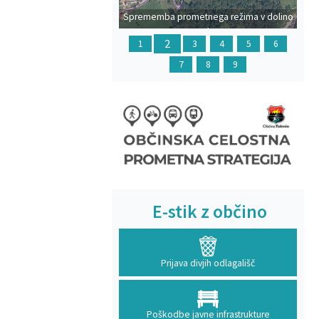
Sprememba prometnega režima v dolino
Polog
2
1
3
4
5
6
7
8
9
E-stik z občino
Prijava divjih odlagališč
Poškodbe javne infrastrukture