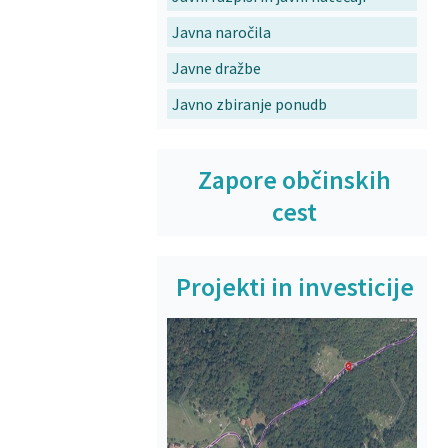
Javna naročila
Javne dražbe
Javno zbiranje ponudb
Zapore občinskih
cest
Projekti in investicije
Prejšnja
Na