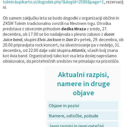
tolmin.kupikarto.si/dogodek.php?&dogId=2580&page=1
, rezervacij
ni.
Ob samem zaključku leta se bodo dogodki v organizaciji občine in
ZKŠM Tolmin tradicionalno zvrstili na Mestnem trgu. Otroška
predstava z obveznim prihodom
dedka Mraza
v sredo, 27.
decembra, ob 17.00 se bo nadaljevala s plesno zabavo z
duom
Juice band
, skupini
Elvis Jackson
in
Dan D
v petek, 29. decembra, ob
20.00 pripravljata rock koncert, na silvestrovanje pa v nedeljo, 31.
decembra, od 22.00 dalje vabi skupina
Atlantix
, včasih bolj znana
kot Avia band. Organizatorji tako kot vsa leta doslej naprošamo
obiskovalce, da pirotehničnih sredstev ne prinašajo na prizorišče.
Aktualni razpisi,
namere in druge
objave
Objave in pozivi
Namere, odločbe, pobude
Javni razpisi in javni natečaji