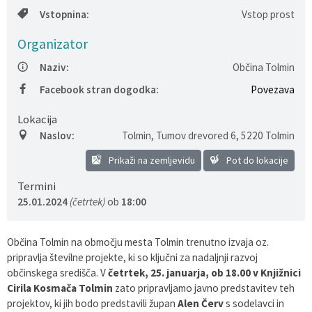
Vstopnina:
Vstop prost
Varstvo osebnih podatkov
Občinska volilna komisija
Viri pomoči za področje duševnega zdravja
Organizator
Katalog informacij javnega značaja
Svet za preventivo in vzgojo v cestnem prometu
En Svet EKO sklad
Naziv:
Občina Tolmin
Varuhov kotiček
Facebook stran dogodka:
Povezava
Lokacija
Naslov:
Tolmin, Tumov drevored 6
,
5220 Tolmin
Prikaži na zemljevidu
Pot do lokacije
Termini
25.01.2024
(četrtek)
ob
18:00
Občina Tolmin na območju mesta Tolmin trenutno izvaja oz.
pripravlja številne projekte, ki so ključni za nadaljnji razvoj
občinskega središča. V
četrtek, 25. januarja, ob 18.00 v Knjižnici
Cirila Kosmača Tolmin
zato pripravljamo javno predstavitev teh
projektov, ki jih bodo predstavili župan
Alen Červ
s sodelavci in