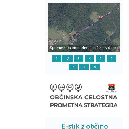
Prejšnja
Na
Sprememba prometnega režima v dolino
Polog
2
1
3
4
5
6
7
8
9
E-stik z občino