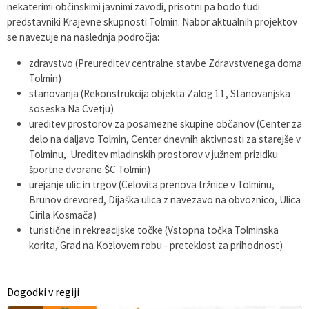
nekaterimi občinskimi javnimi zavodi, prisotni pa bodo tudi
predstavniki Krajevne skupnosti Tolmin. Nabor aktualnih projektov
se navezuje na naslednja področja:
zdravstvo (Preureditev centralne stavbe Zdravstvenega doma
Tolmin)
stanovanja (Rekonstrukcija objekta Zalog 11, Stanovanjska
soseska Na Cvetju)
ureditev prostorov za posamezne skupine občanov (Center za
delo na daljavo Tolmin, Center dnevnih aktivnosti za starejše v
Tolminu, Ureditev mladinskih prostorov v južnem prizidku
športne dvorane ŠC Tolmin)
urejanje ulic in trgov (Celovita prenova tržnice v Tolminu,
Brunov drevored, Dijaška ulica z navezavo na obvoznico, Ulica
Cirila Kosmača)
turistične in rekreacijske točke (Vstopna točka Tolminska
korita, Grad na Kozlovem robu - preteklost za prihodnost)
Dogodki v regiji