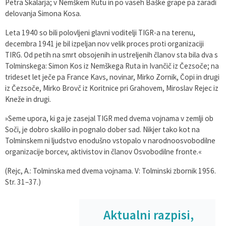
Petra Skalarja; v Nemškem Rutu in po vaseh Baške grape pa zaradi
delovanja Simona Kosa.
Leta 1940 so bili polovljeni glavni voditelji TIGR-a na terenu,
decembra 1941 je bil izpeljan nov velik proces proti organizaciji
TIRG. Od petih na smrt obsojenih in ustreljenih članov sta bila dva s
Tolminskega: Simon Kos iz Nemškega Ruta in Ivančič iz Čezsoče; na
trideset let ječe pa France Kavs, novinar, Mirko Zornik, Čopi in drugi
iz Čezsoče, Mirko Brovč iz Koritnice pri Grahovem, Miroslav Rejec iz
Kneže in drugi.
»Seme upora, ki ga je zasejal TIGR med dvema vojnama v zemlji ob
Soči, je dobro skalilo in pognalo dober sad. Nikjer tako kot na
Tolminskem ni ljudstvo enodušno vstopalo v narodnoosvobodilne
organizacije borcev, aktivistov in članov Osvobodilne fronte.«
(Rejc, A.: Tolminska med dvema vojnama. V: Tolminski zbornik 1956.
Str. 31–37.)
Aktualni razpisi,