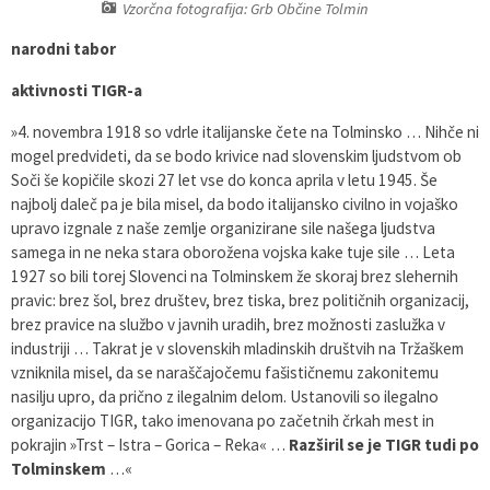
Vzorčna fotografija: Grb Občine Tolmin
Varstvo osebnih podatkov
Občinska volilna komisija
Viri pomoči za področje duševnega zdravja
narodni tabor
Katalog informacij javnega značaja
Svet za preventivo in vzgojo v cestnem prometu
En Svet EKO sklad
aktivnosti TIGR-a
»4. novembra 1918 so vdrle italijanske čete na Tolminsko … Nihče ni
Varuhov kotiček
mogel predvideti, da se bodo krivice nad slovenskim ljudstvom ob
Soči še kopičile skozi 27 let vse do konca aprila v letu 1945. Še
najbolj daleč pa je bila misel, da bodo italijansko civilno in vojaško
upravo izgnale z naše zemlje organizirane sile našega ljudstva
samega in ne neka stara oborožena vojska kake tuje sile … Leta
1927 so bili torej Slovenci na Tolminskem že skoraj brez slehernih
pravic: brez šol, brez društev, brez tiska, brez političnih organizacij,
brez pravice na službo v javnih uradih, brez možnosti zaslužka v
industriji … Takrat je v slovenskih mladinskih društvih na Tržaškem
vzniknila misel, da se naraščajočemu fašističnemu zakonitemu
nasilju upro, da prično z ilegalnim delom. Ustanovili so ilegalno
organizacijo TIGR, tako imenovana po začetnih črkah mest in
pokrajin »Trst – Istra – Gorica – Reka« …
Razširil se je TIGR tudi po
Tolminskem
…«