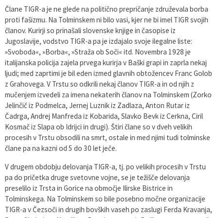
Člane TIGR-a je ne glede na politično prepričanje združevala borba
proti fašizmu. Na Tolminskem ni bilo vasi, kjer ne bi imel TIGR svojih
članov. Kurirji so prinašali slovenske knjige in časopise iz
Jugoslavije, vodstvo TIGR-a pa je izdajalo svoje ilegalne liste:
»Svoboda«, »Borba«, »Straža ob Soči« itd. Novembra 1928 je
italijanska policija zajela prvega kurirja v Baški grapi in zaprla nekaj
ljudi; med zaprtimi je bil eden izmed glavnih obtožencev Franc Golob
z Grahovega. V Trstu so odkrili nekaj članov TIGR-a in od njih z
mučenjem izvedeli za imena nekaterih članov na Tolminskem (Zorko
Jelinčič iz Podmelca, Jernej Luznik iz Zadlaza, Anton Rutar iz
Čadrga, Andrej Manfreda iz Kobarida, Slavko Bevk iz Cerkna, Ciril
Kosmač iz Slapa ob Idrijci in drugi). Štiri člane so v dveh velikih
procesih v Trstu obsodili na smrt, ostale in med njimi tudi tolminske
člane pa na kazni od 5 do 30 let ječe.
V drugem obdobju delovanja TIGR-a, tj. po velikih procesih v Trstu
pa do pričetka druge svetovne vojne, se je težišče delovanja
preselilo iz Trsta in Gorice na območje Ilirske Bistrice in
Tolminskega. Na Tolminskem so bile posebno močne organizacije
TIGR-a v Čezsoči in drugih bovških vaseh po zaslugi Ferda Kravanja,