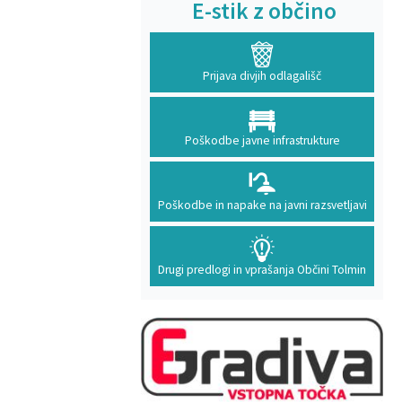
E-stik z občino
Prijava divjih odlagališč
Poškodbe javne infrastrukture
Poškodbe in napake na javni razsvetljavi
Drugi predlogi in vprašanja Občini Tolmin