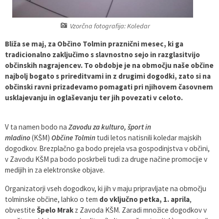
Varstvo osebnih podatkov
Občinska volilna komisija
Viri pomoči za področje duševnega zdravja
Vzorčna fotografija: Koledar
Katalog informacij javnega značaja
Svet za preventivo in vzgojo v cestnem prometu
En Svet EKO sklad
Bliža se maj, za Občino Tolmin praznični mesec, ki ga
tradicionalno zaključimo s slavnostno sejo in razglasitvijo
Varuhov kotiček
občinskih nagrajencev. To obdobje je na območju naše občine
najbolj bogato s prireditvami in z drugimi dogodki, zato si na
občinski ravni prizadevamo pomagati pri njihovem časovnem
usklajevanju in oglaševanju ter jih povezati v celoto.
V ta namen bodo na
Zavodu za kulturo, šport in
mladino
(KŠM)
Občine Tolmin
tudi letos natisnili koledar majskih
dogodkov. Brezplačno ga bodo prejela vsa gospodinjstva v občini,
v Zavodu KŠM pa bodo poskrbeli tudi za druge načine promocije v
medijih in za elektronske objave.
Organizatorji vseh dogodkov, ki jih v maju pripravljate na območju
tolminske občine, lahko o tem
do vključno petka, 1. aprila
,
obvestite
Špelo Mrak
z Zavoda KŠM. Zaradi množice dogodkov v