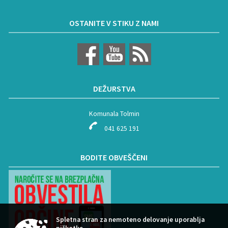
OSTANITE V STIKU Z NAMI
DEŽURSTVA
Komunala Tolmin
041 625 191
BODITE OBVEŠČENI
Spletna stran za nemoteno delovanje uporablja