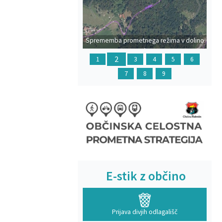
Prejšnja
Na
Sprememba prometnega režima v dolino
Polog
2
1
3
4
5
6
7
8
9
E-stik z občino
Prijava divjih odlagališč