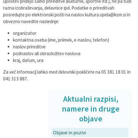
upoštev pridejo samo prireditve (kulturne, športne itd.), ne pa tudi
razna izobraževanja, delavnice ipd. Podatke o prireditvah
posredujte po elektronski pošti na naslov kultura.spela@ksm.si in
obvezno navedite naslednje:
organizator
kontaktna oseba (ime, priimek, e-naslov, telefon)
naslov prireditve
podnaslov ali obrazložitev naslova
kraj, datum, ura
Za več informacij lahko med delovniki pokličete na 05 381 18 01 in
041 313 887.
Aktualni razpisi,
namere in druge
objave
Objave in pozivi