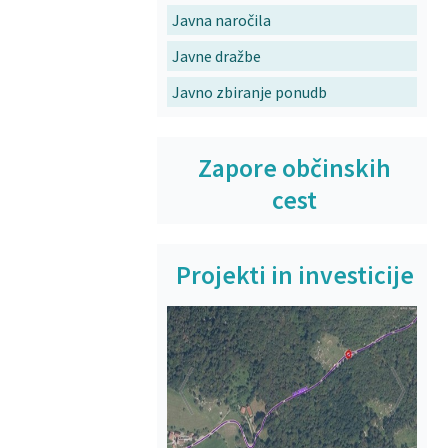
Javna naročila
Javne dražbe
Javno zbiranje ponudb
Zapore občinskih
cest
Projekti in investicije
Prejšnja
Na