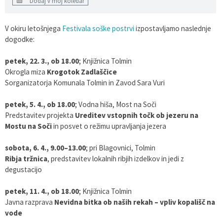
Dodaj v moj koledar
V okiru letošnjega
Festivala soške postrvi
izpostavljamo naslednje
dogodke:
petek, 22. 3., ob 18.00
; Knjižnica Tolmin
Okrogla miza
Krogotok Zadlaščice
Sorganizatorja Komunala Tolmin in Zavod Sara Vuri
petek, 5. 4., ob 18.00
; Vodna hiša, Most na Soči
Predstavitev projekta
Ureditev vstopnih točk ob jezeru na
Mostu na Soči
in posvet o režimu upravljanja jezera
sobota, 6. 4., 9.00–13.00
; pri Blagovnici, Tolmin
Ribja tržnica
, predstavitev lokalnih ribjih izdelkov in jedi z
degustacijo
petek, 11. 4., ob 18.00
; Knjižnica Tolmin
Javna razprava
Nevidna bitka ob naših rekah – vpliv kopališč na
vode