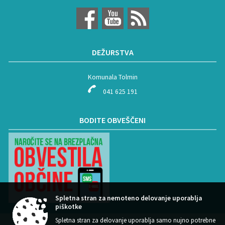
DEŽURSTVA
Komunala Tolmin
041 625 191
BODITE OBVEŠČENI
Spletna stran za nemoteno delovanje uporablja
piškotke
Spletna stran za delovanje uporablja samo nujno potrebne