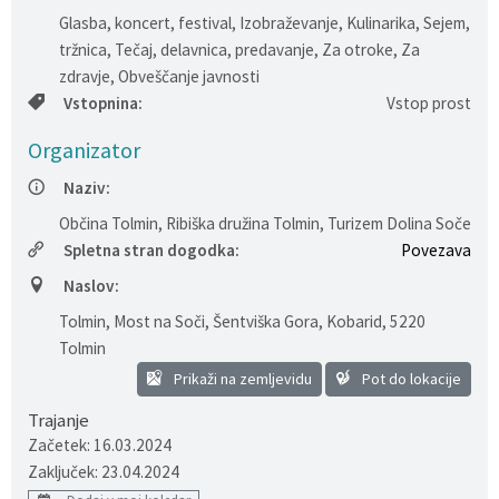
Glasba, koncert, festival, Izobraževanje, Kulinarika, Sejem,
Varstvo osebnih podatkov
Občinska volilna komisija
Viri pomoči za področje duševnega zdravja
tržnica, Tečaj, delavnica, predavanje, Za otroke, Za
zdravje, Obveščanje javnosti
Katalog informacij javnega značaja
Svet za preventivo in vzgojo v cestnem prometu
En Svet EKO sklad
Vstopnina:
Vstop prost
Varuhov kotiček
Organizator
Naziv:
Občina Tolmin, Ribiška družina Tolmin, Turizem Dolina Soče
Spletna stran dogodka:
Povezava
Naslov:
Tolmin, Most na Soči, Šentviška Gora, Kobarid
,
5220
Tolmin
Prikaži na zemljevidu
Pot do lokacije
Trajanje
Začetek: 16.03.2024
Zaključek: 23.04.2024