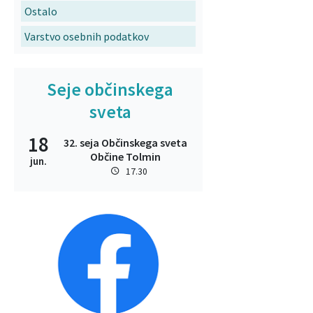
Ostalo
Varstvo osebnih podatkov
Seje občinskega
sveta
18
32. seja Občinskega sveta
Občine Tolmin
jun.
17.30