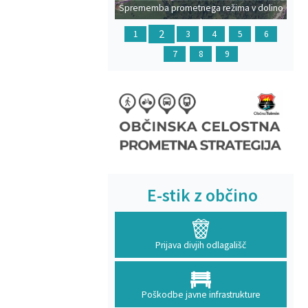
Sprememba prometnega režima v dolino
Polog
2
1
3
4
5
6
7
8
9
E-stik z občino
Prijava divjih odlagališč
Poškodbe javne infrastrukture