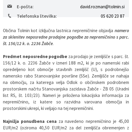
E-pošta:
david.rozman@tolmin.si
Varstvo osebnih podatkov
Občinska volilna komisija
Viri pomoči za področje duševnega zdravja
Telefonska številka:
05 620 23 87
Katalog informacij javnega značaja
Svet za preventivo in vzgojo v cestnem prometu
En Svet EKO sklad
Občina Tolmin kot izključna lastnica nepremičnine objavlja
namero
za sklenitev neposredne prodajne pogodbe za nepremičnino s parc.
Varuhov kotiček
št. 156/12 k. o. 2236 Žabče
.
Predmet neposredne pogodbe
za prodajo je zemljišče s parc. št.
156/12 k. o. 2236 Žabče v izmeri 188 m2, ki je po namenski rabi
opredeljeno kot območje stavbnih zemljišč (U), s podrobnejšo
namensko rabo Stanovanjske površine (SSe). Zemljišče se nahaja
na območju, za katerega velja Odlok o občinskem podrobnem
prostorskem načrtu Stanovanjska zazidava Žabče - ŽB 05 (Uradni
list RS, št. 103/23). Nameri je priložena lokacijska informacija za
nepremičnino, iz katere so razvidna varovana območja in
prostorskimi ukrepi, ki veljajo na tej nepremičnini.
Najnižja ponudbena cena
za navedeno nepremičnino je 45,00
EUR/m2 (oziroma 40,50 EUR/m2 za del zemljišča obremenjen z