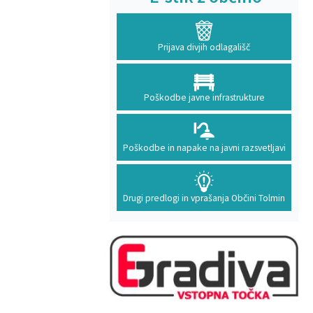
Prijava divjih odlagališč
Poškodbe javne infrastrukture
Poškodbe in napake na javni razsvetljavi
Drugi predlogi in vprašanja Občini Tolmin