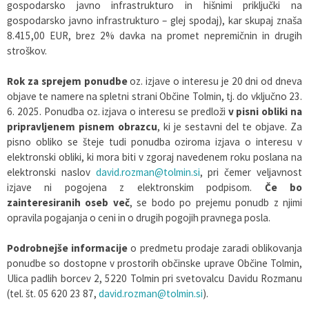
gospodarsko javno infrastrukturo in hišnimi priključki na
gospodarsko javno infrastrukturo – glej spodaj), kar skupaj znaša
8.415,00 EUR, brez 2% davka na promet nepremičnin in drugih
stroškov.
Rok za sprejem ponudbe
oz. izjave o interesu je 20 dni od dneva
objave te namere na spletni strani Občine Tolmin, tj. do vključno 23.
6. 2025. Ponudba oz. izjava o interesu se predloži
v pisni obliki na
pripravljenem pisnem obrazcu
, ki je sestavni del te objave. Za
pisno obliko se šteje tudi ponudba oziroma izjava o interesu v
elektronski obliki, ki mora biti v zgoraj navedenem roku poslana na
elektronski naslov
david.rozman@tolmin.si
, pri čemer veljavnost
izjave ni pogojena z elektronskim podpisom.
Če bo
zainteresiranih oseb več
, se bodo po prejemu ponudb z njimi
opravila pogajanja o ceni in o drugih pogojih pravnega posla.
Podrobnejše informacije
o predmetu prodaje zaradi oblikovanja
ponudbe so dostopne v prostorih občinske uprave Občine Tolmin,
Ulica padlih borcev 2, 5220 Tolmin pri svetovalcu Davidu Rozmanu
(tel. št. 05 620 23 87,
david.rozman@tolmin.si
).