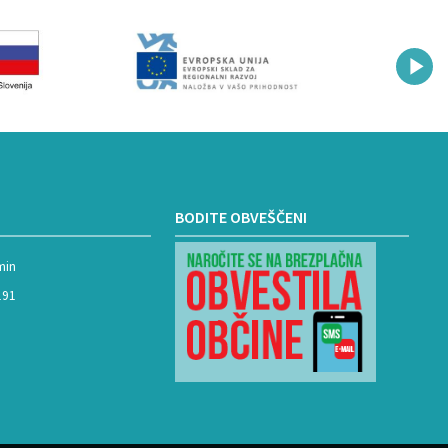
BODITE OBVEŠČENI
min
191