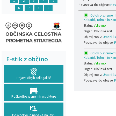
2
1
3
4
5
Povezava do objave:
Pov
6
7
8
9
Odlok o sprememba
Kobarid, Tolmin in Kana
Status:
Veljavno
Organ: Občinski svet
Objavljeno v:
Uradni lis
Povezava do objave:
P
Odlok o sprememba
E-stik z občino
Kobarid, Tolmin in Kana
Status:
Veljavno
Organ: Občinski svet
Objavljeno v:
Uradni lis
Prijava divjih odlagališč
Povezava do objave:
P
Poškodbe javne infrastrukture
Poškodbe in napake na javni