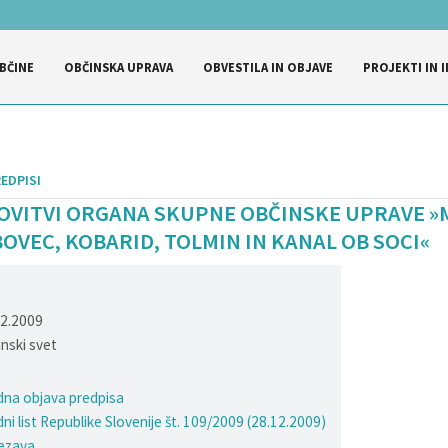
BČINE
OBČINSKA UPRAVA
OBVESTILA IN OBJAVE
PROJEKTI IN I
EDPISI
OVITVI ORGANA SKUPNE OBČINSKE UPRAVE 
OVEC, KOBARID, TOLMIN IN KANAL OB SOCI«
12.2009
nski svet
na objava predpisa
ni list Republike Slovenije št. 109/2009 (28.12.2009)
ezava