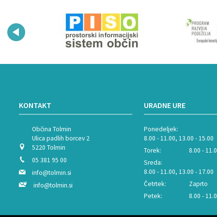
KONTAKT
URADNE URE
Občina Tolmin
Ponedeljek:
Ulica padlih borcev 2
8.00 - 11.00, 13.00 - 15.00
5220 Tolmin
Torek:
8.00 - 11.
05 381 95 00
Sreda:
8.00 - 11.00, 13.00 - 17.00
info@tolmin.si
Četrtek:
Zaprto
info@tolmin.si
Petek:
8.00 - 11.