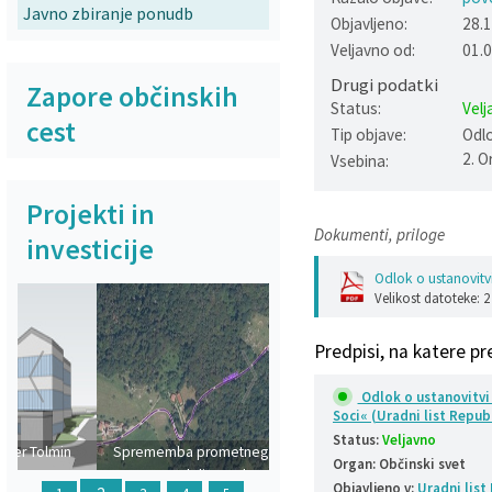
Javno zbiranje ponudb
Objavljeno:
28.
Varstvo osebnih podatkov
Občinska volilna komisija
Viri pomoči za področje duševnega zdravja
Veljavno od:
01.
Drugi podatki
Katalog informacij javnega značaja
Svet za preventivo in vzgojo v cestnem prometu
En Svet EKO sklad
Zapore občinskih
Status:
Velj
cest
Tip objave:
Odl
Varuhov kotiček
2. O
Vsebina:
Projekti in
Dokumenti, priloge
investicije
Odlok o ustanovit
Velikost datoteke: 
Predpisi, na katere pr
Prejšnja
Naslednja
Odlok o ustanovitvi
Soci« (Uradni list Republ
Status:
Veljavno
Sprememba prometnega režima v
Organ: Občinski svet
dolino Polog
Objavljeno v:
Uradni list