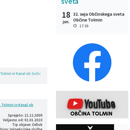
sveta
18
32. seja Občinskega sveta
Občine Tolmin
jun.
17.30
Tolmin in Kanal ob Soči«
 Tolmin in Kanal ob
Sprejeto: 21.12.2009
Veljavno od: 01.01.2010
Tip objave: Odlok
bina: Inšpekcijske službe