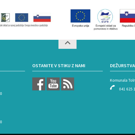
OSTANITE V STIKU Z NAMI
DEŽURSTVA
Komunala Tol
041 625 
00
00