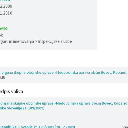
12.2009
01.2010
avno
ok
rgani in imenovanja > Inšpekcijske službe
vi organa skupne občinske uprave »Medobčinska uprava občin Bovec, Kobarid, 
2 MB
edpis vpliva
 organa skupne občinske uprave »Medobčinska uprava občin Bovec, Kobarid,
ike Slovenije št. 109/2009)
 Republike Slovenije št. 109/2009 (28.12.2009)
Vse