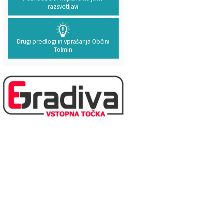
razsvetljavi
Drugi predlogi in vprašanja Občini
Tolmin