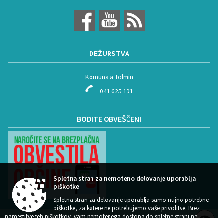
DEŽURSTVA
Komunala Tolmin
041 625 191
BODITE OBVEŠČENI
Spletna stran za nemoteno delovanje uporablja
piškotke
Spletna stran za delovanje uporablja samo nujno potrebne
piškotke, za katere ne potrebujemo vaše privolitve. Brez
namestitve teh piškotkov, vam nemotenega dostopa do spletne strani ne