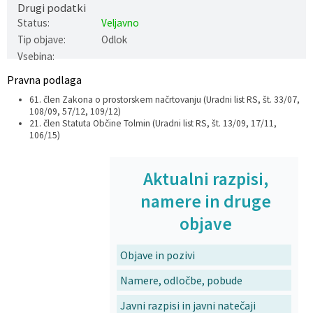
Drugi podatki
Varstvo osebnih podatkov
Občinska volilna komisija
Viri pomoči za področje duševnega zdravja
Status:
Veljavno
Tip objave:
Odlok
Katalog informacij javnega značaja
Svet za preventivo in vzgojo v cestnem prometu
En Svet EKO sklad
Vsebina:
Pravna podlaga
Varuhov kotiček
61. člen Zakona o prostorskem načrtovanju (Uradni list RS, št. 33/07,
108/09, 57/12, 109/12)
21. člen Statuta Občine Tolmin (Uradni list RS, št. 13/09, 17/11,
106/15)
Aktualni razpisi,
namere in druge
objave
Objave in pozivi
Namere, odločbe, pobude
Javni razpisi in javni natečaji