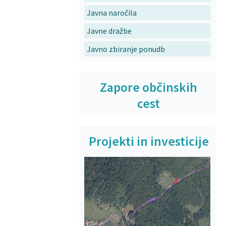
Javna naročila
Javne dražbe
Javno zbiranje ponudb
Zapore občinskih
cest
Projekti in investicije
Prejšnja
Na