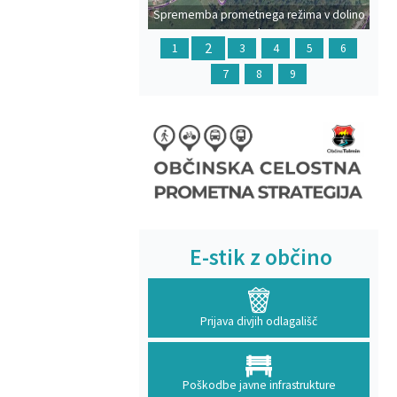
Sprememba prometnega režima v dolino
Polog
2
1
3
4
5
6
7
8
9
E-stik z občino
Prijava divjih odlagališč
Poškodbe javne infrastrukture