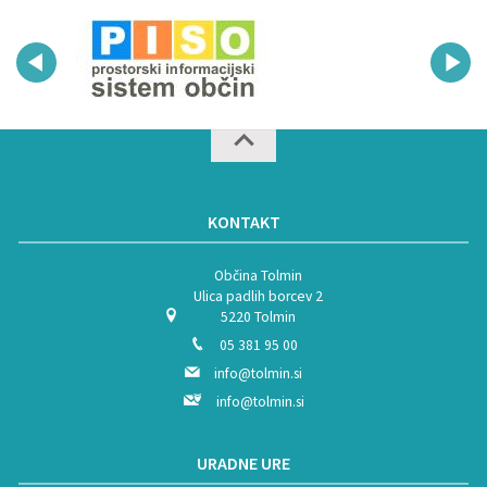
KONTAKT
Občina Tolmin
Ulica padlih borcev 2
5220 Tolmin
05 381 95 00
info@tolmin.si
info@tolmin.si
URADNE URE