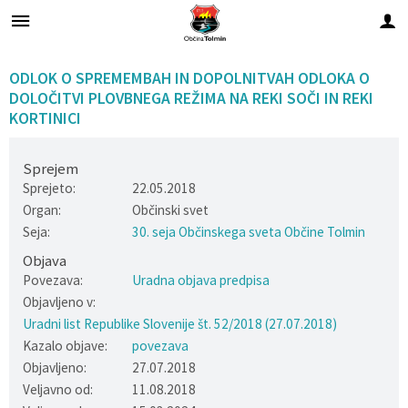
Za pričetek iskanja kliknite na puščico >
OBVESTILA IN OBJAVE
OBČINSKA UPRAVA
ORGANI OBČINE
Civilna zaščita
Občinski svet
LOKALNO
OBČINA
VLOGE
ODLOK O SPREMEMBAH IN DOPOLNITVAH ODLOKA O
DOLOČITVI PLOVBNEGA REŽIMA NA REKI SOČI IN REKI
Vizitka občine
Občinski svet
Naloge in pristojnosti
Občinski štab civilne zaščite
Naloge in pristojnosti
Novice in obvestila
Vloge in obrazci
Krajevne skupnosti
KORTINICI
Predstavitev občine
Župan občine
Člani občinskega sveta
Poverjeniki
Imenik zaposlenih
Dogodki in prireditve
Predlagajte občini
Javni zavodi
Sprejem
Sprejeto:
22.05.2018
Simboli občine
Podžupana
Seje občinskega sveta
Organigram zaposlenih
Zapore cest
Vprašajte občino
Predstavnik v državnem svetu
Organ:
Občinski svet
Seja:
30. seja Občinskega sveta Občine Tolmin
Občinski praznik
Nadzorni odbor
Komisije in odbori
Uradne ure
Razpisi, namere in druge objave
Pomembni kontakti
Objava
Povezava:
Uradna objava predpisa
Občinski nagrajenci
Medobčinska uprava
Proračun občine
Brezplačni prevozi z e-kombijem
Objavljeno v:
Uradni list Republike Slovenije št. 52/2018 (27.07.2018)
Pobratenja
Civilna zaščita
SOČAsnik
Imenovani predstavniki Občine
Kazalo objave:
povezava
Objavljeno:
27.07.2018
Prostorski akti, razvojni in programski dokumenti
Svet krajevnih skupnosti
Ceniki storitev Komunale Tolmin
Veljavno od:
11.08.2018