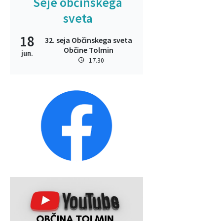
Seje občinskega
sveta
18
32. seja Občinskega sveta
Občine Tolmin
jun.
17.30