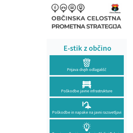
E-stik z občino
Prijava divjih odlagališč
Poškodbe javne infrastrukture
Poškodbe in napake na javni razsvetljavi