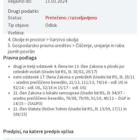
Veljavno do:
15.03.2024
Varstvo osebnih podatkov
Občinska volilna komisija
Viri pomoči za področje duševnega zdravja
Drugi podatki
Status:
Pretečeno / razveljavljeno
Katalog informacij javnega značaja
Svet za preventivo in vzgojo v cestnem prometu
En Svet EKO sklad
Tip objave:
Odlok
Vsebina:
4. Okolje in prostor > Varstvo okolja
Varuhov kotiček
5. Gospodarsko pravna ureditev > Čiščenje, urejanje in raba
javnih površin
Pravna podlaga
drugi in tretji odstavek 4. člena ter 13. člen Zakona o plovbi po
celinskih vodah (Uradni list RS, št. 30/02, 29/17)
osmi odstavek 17. člena Zakona o prekrških (Uradni list RS, št. 29/11
– uradno prečiščeno besedilo, 21/13, 111/13, 74/14 – odl. US in
92/14 – odl. US, 32/16 in 15/17 – odl. US)
21. člen Zakona o lokalni samoupravi (Uradni list RS, št. 94/07 –
uradno prečiščeno besedilo, 76/08, 79/09, 51/10, 40/12 – ZUJF in
14/15 – ZUUJFO)
21. člen Statuta Občine Tolmin (Uradni list RS, št. 13/09, 17/11 in
106/15)
Predpisi, na katere predpis vpliva