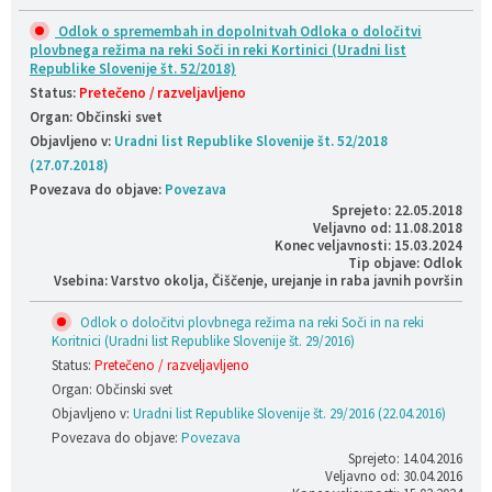
Odlok o spremembah in dopolnitvah Odloka o določitvi
plovbnega režima na reki Soči in reki Kortinici (Uradni list
Republike Slovenije št. 52/2018)
Status:
Pretečeno / razveljavljeno
Organ: Občinski svet
Objavljeno v:
Uradni list Republike Slovenije št. 52/2018
(27.07.2018)
Povezava do objave:
Povezava
Sprejeto: 22.05.2018
Veljavno od: 11.08.2018
Konec veljavnosti: 15.03.2024
Tip objave: Odlok
Vsebina: Varstvo okolja, Čiščenje, urejanje in raba javnih površin
Odlok o določitvi plovbnega režima na reki Soči in na reki
Koritnici (Uradni list Republike Slovenije št. 29/2016)
Status:
Pretečeno / razveljavljeno
Organ: Občinski svet
Objavljeno v:
Uradni list Republike Slovenije št. 29/2016 (22.04.2016)
Povezava do objave:
Povezava
Sprejeto: 14.04.2016
Veljavno od: 30.04.2016