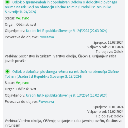
Odlok o spremembah in dopolnitvah Odloka o določitvi plovbnega
režima na reki Soči na območju Občine Tolmin (Uradni list Republike
Slovenije št. 24/2024)
Status:
Veljavno
Organ: Občinski svet
Objavljeno v:
Uradni list Republike Slovenije št. 24/2024 (22.03.2024)
Povezava do objave:
Povezava
Sprejeto: 12.03.2024
Veljavno od: 23.03.2024
Tip objave: Odlok
Vsebina: Gostinstvo in turizem, Varstvo okolja, Čiščenje, urejanje in raba
javnih površin
Odlok o določitvi plovbnega režima na reki Soči na območju Občine
Tolmin (Uradni list Republike Slovenije št. 13/2024)
Status:
Veljavno
Organ: Občinski svet
Objavljeno v:
Uradni list Republike Slovenije št. 13/2024 (16.02.2024)
Povezava do objave:
Povezava
Sprejeto: 30.01.2024
Veljavno od: 17.02.2024
Tip objave: Odlok
Vsebina: Varstvo okolja, Čiščenje, urejanje in raba javnih površin, Gostinstvo
in turizem