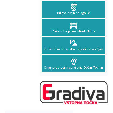
Prijava divjih odlagališč
Poškodbe javne infrastrukture
Poškodbe in napake na javni razsvetljavi
Drugi predlogi in vprašanja Občini Tolmin