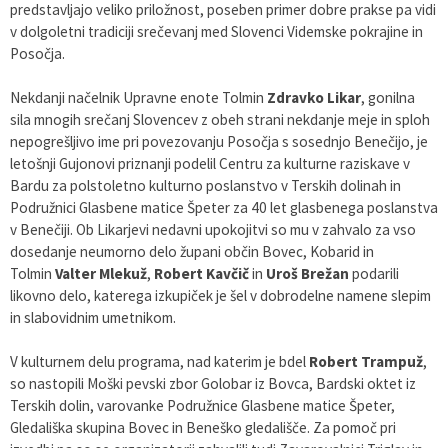
predstavljajo veliko priložnost, poseben primer dobre prakse pa vidi
v dolgoletni tradiciji srečevanj med Slovenci Videmske pokrajine in
Posočja.
Nekdanji načelnik Upravne enote Tolmin
Zdravko Likar
, gonilna
sila mnogih srečanj Slovencev z obeh strani nekdanje meje in sploh
nepogrešljivo ime pri povezovanju Posočja s sosednjo Benečijo, je
letošnji Gujonovi priznanji podelil Centru za kulturne raziskave v
Bardu za polstoletno kulturno poslanstvo v Terskih dolinah in
Podružnici Glasbene matice Špeter za 40 let glasbenega poslanstva
v Benečiji. Ob Likarjevi nedavni upokojitvi so mu v zahvalo za vso
dosedanje neumorno delo župani občin Bovec, Kobarid in
Tolmin
Valter Mlekuž
,
Robert Kavčič
in
Uroš Brežan
podarili
likovno delo, katerega izkupiček je šel v dobrodelne namene slepim
in slabovidnim umetnikom.
V kulturnem delu programa, nad katerim je bdel
Robert Trampuž
,
so nastopili Moški pevski zbor Golobar iz Bovca, Bardski oktet iz
Terskih dolin, varovanke Podružnice Glasbene matice Špeter,
Gledališka skupina Bovec in Beneško gledališče. Za pomoč pri