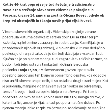
Kot že 46-krat poprej se je tudi letošnje tradicionalno
Varstvo osebnih podatkov
Občinska volilna komisija
Viri pomoči za področje duševnega zdravja
Novoletno srečanje Slovencev Videmske pokrajine in
Posočja, ki ga je 14. januarja gostila Občina Bovec, odvilo ob
Katalog informacij javnega značaja
Svet za preventivo in vzgojo v cestnem prometu
En Svet EKO sklad
krepitvi obstoječih in tkanju novih prijateljskih vezi.
V imenu slovenskih organizacij v Videmski pokrajini je zbrane
Varuhov kotiček
pozdravila kulturna delavka iz Terskih dolin
Luisa Cher
ter jim
zaželela, naj leto mine v zaupanju in sodelovanju. Razmišljala je o
prizadevanjih njihovih organizacij, ki slovensko kulturno dediščino
poskušajo ohranjati tako, da jo čim bolj vklapljajo v vsakdan ljudi.
Ključna pa je po njenem mnenju tudi zagotovitev takšnih razmer, da
bodo mladi želeli ostati v tamkajšnjih dolinah. Evropska
poslanka
Tanja Fajon
je v slavnostnem govoru izpostavila
posebno zgodovino teh krajev in pomembno dejstvo, »da dogodki
niso uničili slovenstva pri onih, ki so ostali na drugi strani meje«. Kot
je poudarila, manjšine v današnjem svetu nikakor ne odvzemajo,
temveč krepijo – tudi evropsko idejo o združevanju. Pri tem je
opozorila, da skrb za manjšino ne more biti zgolj naloga države, v
kateri ta živi, ampak je ključna tudi podpora matične države. Po
njenem mnenju lahko razpisi za čezmejno sodelovanje za manjšine