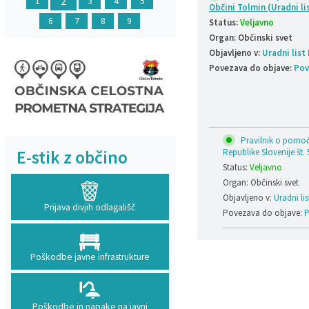
2
1
3
4
5
Občini Tolmin (Uradni li
6
7
8
9
Status:
Veljavno
Organ: Občinski svet
Objavljeno v:
Uradni list
Povezava do objave:
Pov
Pravilnik o pomoči
E-stik z občino
Republike Slovenije št. 
Status:
Veljavno
Organ: Občinski svet
Objavljeno v:
Uradni lis
Prijava divjih odlagališč
Povezava do objave:
P
Poškodbe javne infrastrukture
Poškodbe in napake na javni