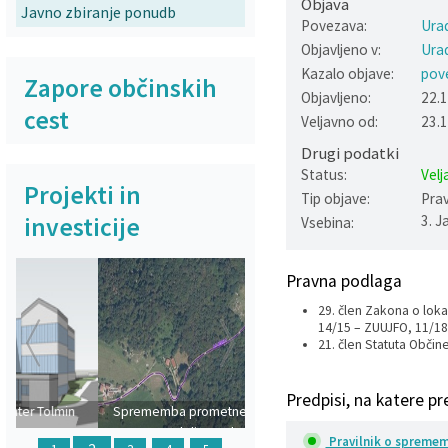
Objava
Javno zbiranje ponudb
Povezava:
Urad
Varstvo osebnih podatkov
Občinska volilna komisija
Viri pomoči za področje duševnega zdravja
Objavljeno v:
Urad
Kazalo objave:
pov
Katalog informacij javnega značaja
Svet za preventivo in vzgojo v cestnem prometu
En Svet EKO sklad
Zapore občinskih
Objavljeno:
22.
cest
Veljavno od:
23.
Varuhov kotiček
Drugi podatki
Status:
Velj
Projekti in
Tip objave:
Prav
investicije
3. J
Vsebina:
Pravna podlaga
29. člen Zakona o loka
14/15 – ZUUJFO, 11/18
21. člen Statuta Občine
Prejšnja
Naslednja
Predpisi, na katere pr
Sprememba prometnega režima v
dolino Polog
Pravilnik o sprememb