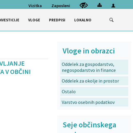
Vizitka
Zaposleni
NVESTICIJE
VLOGE
PREDPISI
LOKALNO
Vloge in obrazci
AVLJANJE
Oddelek za gospodarstvo,
negospodarstvo in finance
 V OBČINI
Oddelek za okolje in prostor
Ostalo
Varstvo osebnih podatkov
Seje občinskega