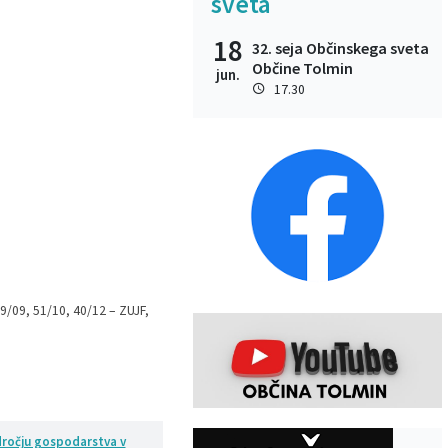
sveta
18
32. seja Občinskega sveta
Občine Tolmin
jun.
17.30
79/09, 51/10, 40/12 – ZUJF,
dročju gospodarstva v