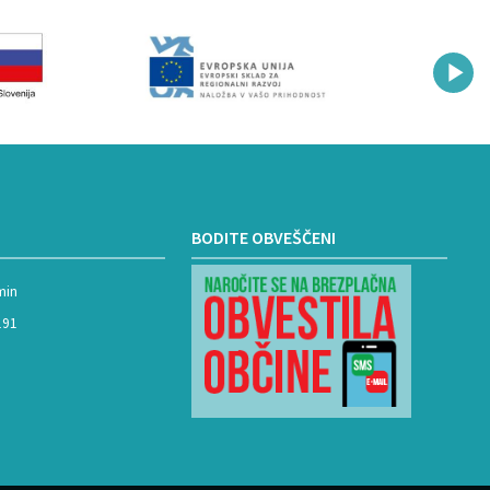
BODITE OBVEŠČENI
min
191