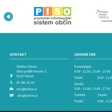
KONTAKT
URADNE URE
Občina Tolmin
Ponedeljek:
Ulica padlih borcev 2
8.00 - 11.00, 13.00 - 15.00
5220 Tolmin
Torek:
8.00 - 11.
05 381 95 00
Sreda:
8.00 - 11.00, 13.00 - 17.00
info@tolmin.si
Četrtek:
Zaprto
info@tolmin.si
Petek:
8.00 - 11.