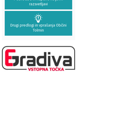
razsvetljavi
Drugi predlogi in vprašanja Občini
Tolmin