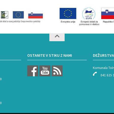
OSTANITE V STIKU Z NAMI
DEŽURSTVA
Komunala Tol
041 625 
00
00