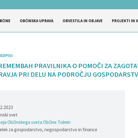
BČINE
OBČINSKA UPRAVA
OBVESTILA IN OBJAVE
PROJEKTI IN I
EDPISI
PREMEMBAH PRAVILNIKA O POMOČI ZA ZAGOT
RAVJA PRI DELU NA PODROČJU GOSPODARSTVA
12.2023
nski svet
seja Občinskega sveta Občine Tolmin
lek za gospodarstvo, negospodarstvo in finance